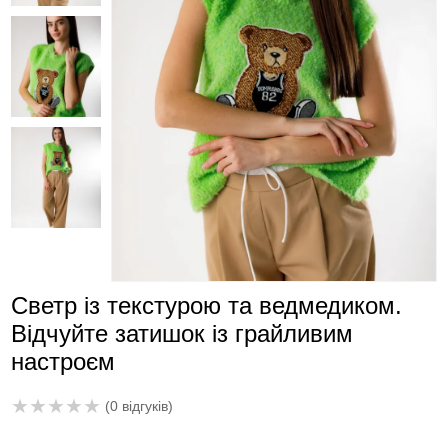
Светр із текстурою та ведмедиком.
Відчуйте затишок із грайливим
настроєм
★
★
★
★
★
(0 відгуків)