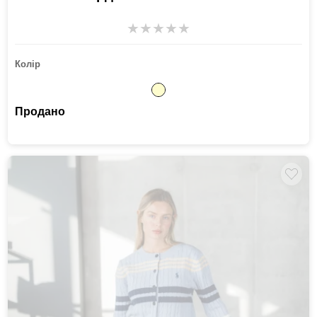
★
★
★
★
★
Колір
Продано