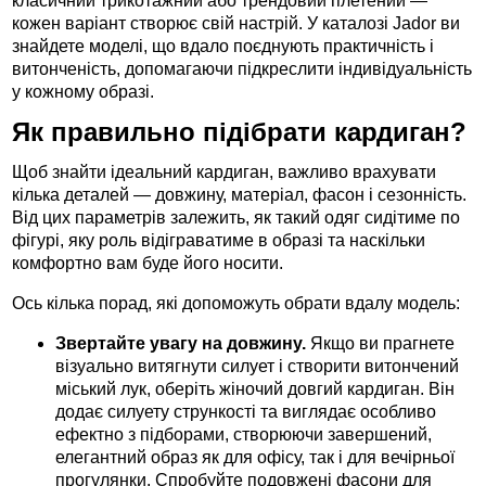
класичний трикотажний або трендовий плетений —
кожен варіант створює свій настрій. У каталозі Jador ви
знайдете моделі, що вдало поєднують практичність і
витонченість, допомагаючи підкреслити індивідуальність
у кожному образі.
Як правильно підібрати кардиган?
Щоб знайти ідеальний кардиган, важливо врахувати
кілька деталей — довжину, матеріал, фасон і сезонність.
Від цих параметрів залежить, як такий одяг сидітиме по
фігурі, яку роль відіграватиме в образі та наскільки
комфортно вам буде його носити.
Ось кілька порад, які допоможуть обрати вдалу модель:
Звертайте увагу на довжину.
Якщо ви прагнете
візуально витягнути силует і створити витончений
міський лук, оберіть жіночий довгий кардиган. Він
додає силуету стрункості та виглядає особливо
ефектно з підборами, створюючи завершений,
елегантний образ як для офісу, так і для вечірньої
прогулянки. Спробуйте подовжені фасони для