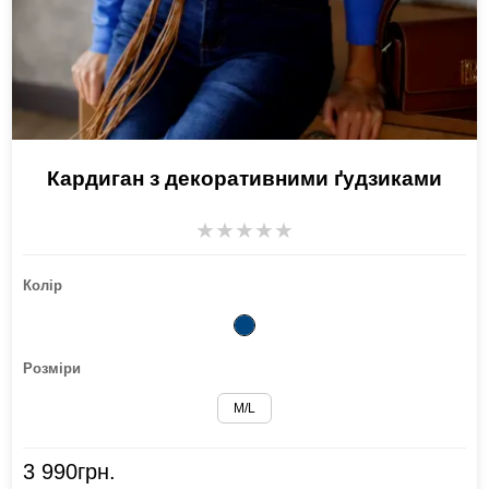
Кардиган з декоративними ґудзиками
★
★
★
★
★
Колір
Розміри
M/L
3 990
грн.