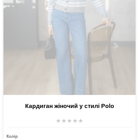
Кардиган жіночий у стилі Polo
★
★
★
★
★
Колір