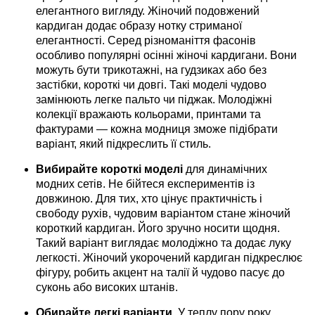
елегантного вигляду. Жіночий подовжений
кардиган додає образу нотку стриманої
елегантності. Серед різноманіття фасонів
особливо популярні осінні жіночі кардигани. Вони
можуть бути трикотажні, на гудзиках або без
застібки, короткі чи довгі. Такі моделі чудово
замінюють легке пальто чи піджак. Молодіжні
колекції вражають кольорами, принтами та
фактурами — кожна модниця зможе підібрати
варіант, який підкреслить її стиль.
Вибирайте короткі моделі
для динамічних
модних сетів. Не бійтеся експериментів із
довжиною. Для тих, хто цінує практичність і
свободу рухів, чудовим варіантом стане жіночий
короткий кардиган. Його зручно носити щодня.
Такий варіант виглядає молодіжно та додає луку
легкості. Жіночий укорочений кардиган підкреслює
фігуру, робить акцент на талії й чудово пасує до
суконь або високих штанів.
Обирайте легкі варіанти.
У теплу пору року