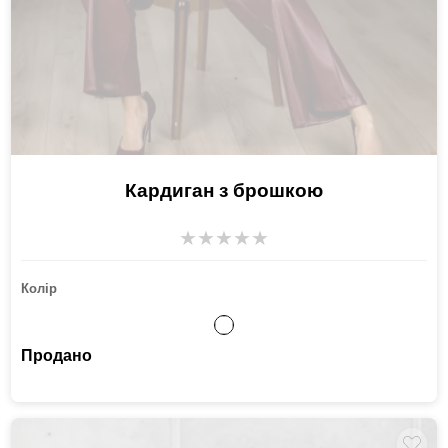
Кардиган з брошкою
★
★
★
★
★
Колір
Продано