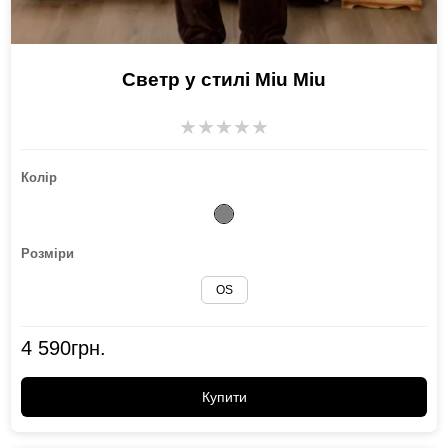
Светр у стилі Miu Miu
★
★
★
★
★
Колір
Розміри
OS
4 590
грн.
Купити