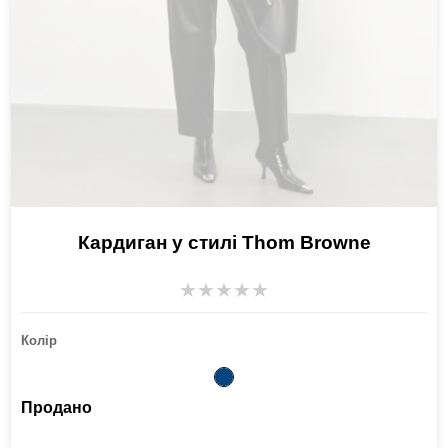
Кардиган у стилі Thom Browne
★
★
★
★
★
Колір
Продано