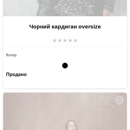
Чорний кардиган oversize
★
★
★
★
★
Колір
Продано