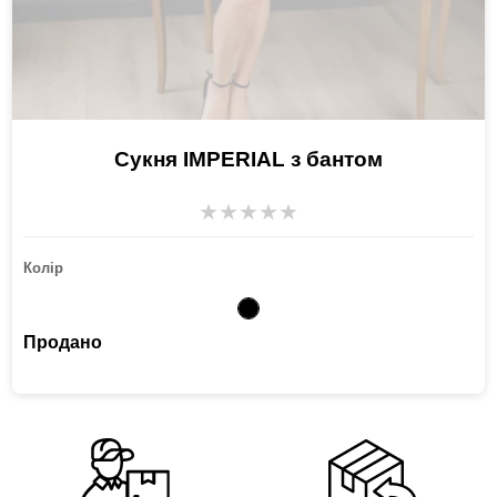
Сукня IMPERIAL з бантом
★
★
★
★
★
Колір
Продано