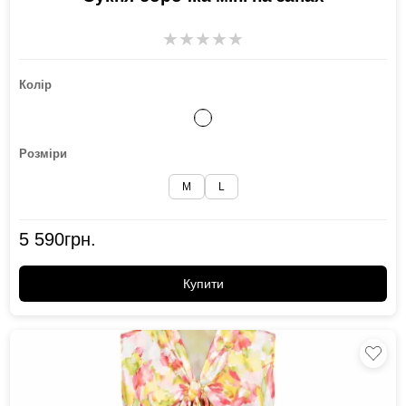
★
★
★
★
★
Колір
Розміри
M
L
5 590
грн.
Купити