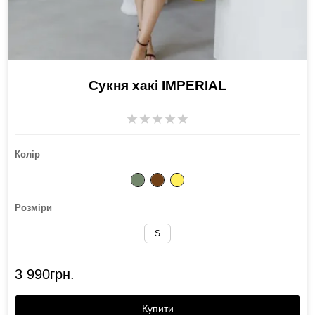
Сукня хакі IMPERIAL
★
★
★
★
★
Колір
Розміри
S
3 990
грн.
Купити