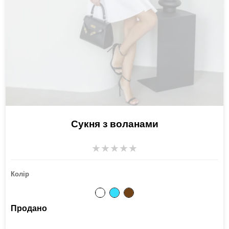
Сукня з воланами
★
★
★
★
★
Колір
Продано