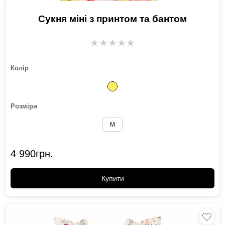
Сукня міні з принтом та бантом
★
★
★
★
★
Колір
Розміри
M
4 990
грн.
Купити