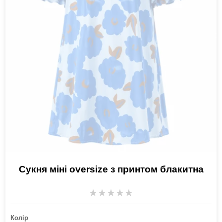
Сукня міні oversize з принтом блакитна
★
★
★
★
★
Колір