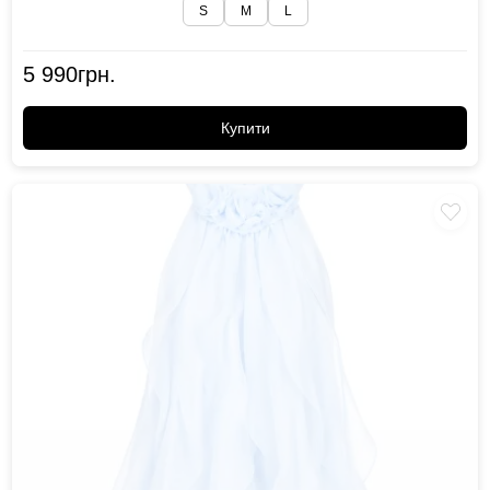
S
M
L
5 990
грн.
Купити