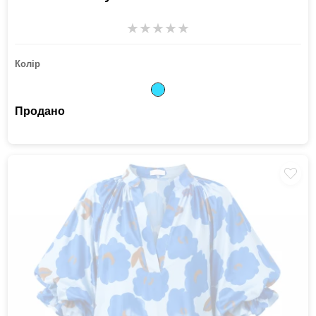
★
★
★
★
★
Колір
Продано