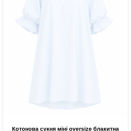
Котонова сукня міні oversize блакитна