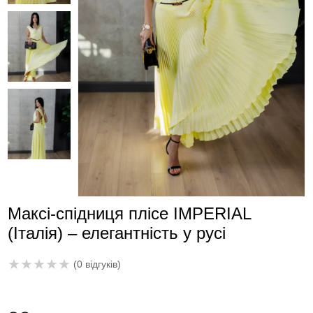
Максі-спідниця плісе IMPERIAL
(Італія) – елегантність у русі
★
★
★
★
★
(0 відгуків)