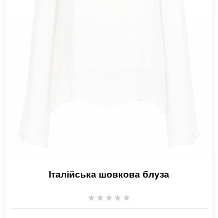
Італійська шовкова блуза
★
★
★
★
★