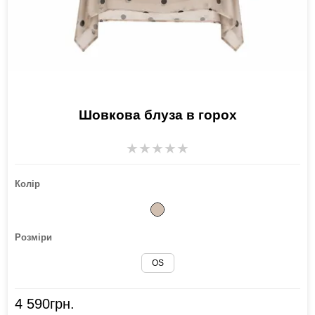
Шовкова блуза в горох
★
★
★
★
★
Колір
Розміри
OS
4 590
грн.