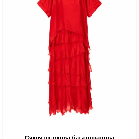
Сукня шовкова багатошарова