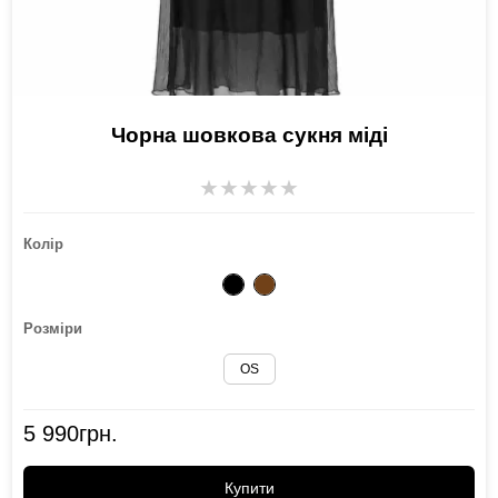
Чорна шовкова сукня міді
★
★
★
★
★
Колір
Розміри
OS
5 990
грн.
Купити