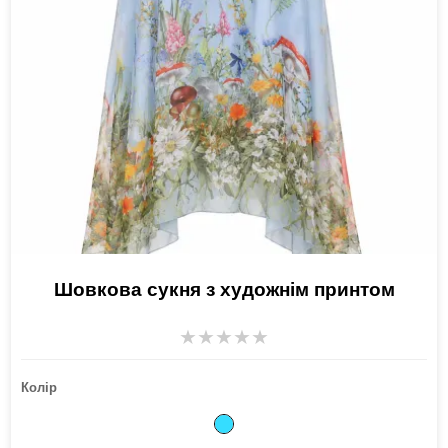
Шовкова сукня з художнім принтом
★
★
★
★
★
Колір