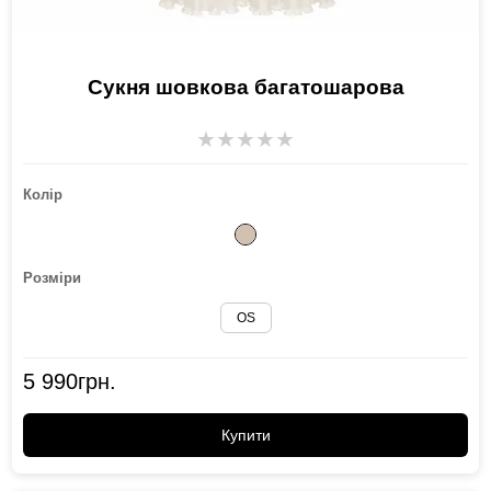
Сукня шовкова багатошарова
★
★
★
★
★
Колір
Розміри
OS
5 990
грн.
Купити