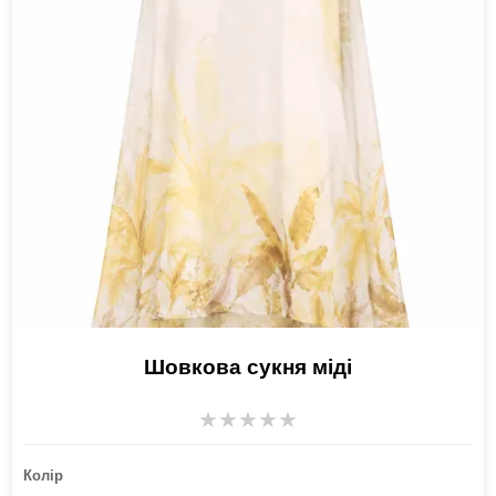
Шовкова сукня міді
★
★
★
★
★
Колір