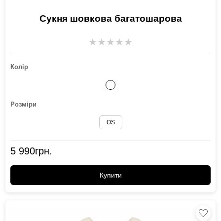
Сукня шовкова багатошарова
★
★
★
★
★
Колір
Розміри
OS
5 990
грн.
Купити