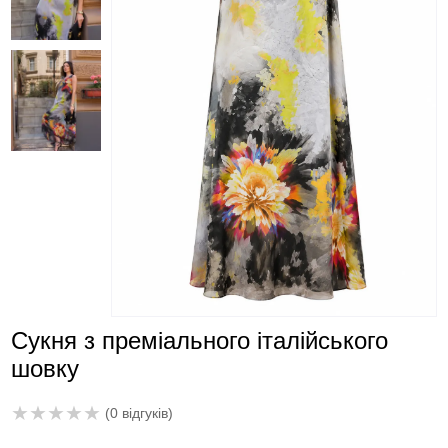
Сукня з преміального італійського
шовку
★
★
★
★
★
(0 відгуків)