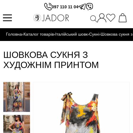
097 110 11 04
Головна
›
Каталог товарів
›
Італійський шовк
›
Сукні
›
Шовкова сукня з
ШОВКОВА СУКНЯ З
ХУДОЖНІМ ПРИНТОМ