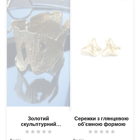
Золотий
Сережки з глянцевою
скульптурний
об’ємною формою
браслет-манжет
★
★
★
★
★
★
★
★
★
★