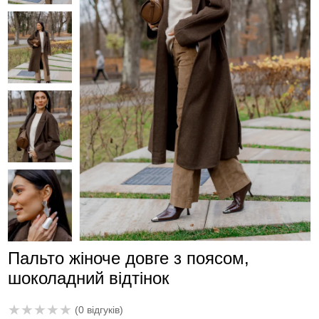
Пальто жіноче довге з поясом,
шоколадний відтінок
★
★
★
★
★
(0 відгуків)