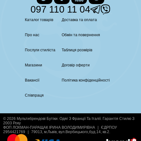
097 110 11 04
Каталог товарів
Доставка та оплата
Про нас
Обмін та повернення
Послуги стиліста
Таблиця розмірів
Магазини
Договір оферти
Вакансії
Політика конфіденційності
Співпраця
© 2026 Мультибрендові Бутіки. Одяг З Франції Та Італії. Гарантія Стилю З
2003 Року
ФОП ЛОХМАН-ПАРАЩАК ІРИНА ВОЛОДИМИРІВНА
|
ЄДРПОУ
2954421769
|
79013, м.Львів, вул.Вербицького,буд.14, кв.2.