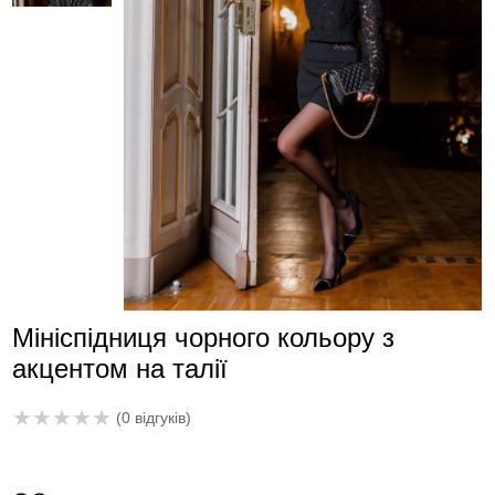
Мініспідниця чорного кольору з
акцентом на талії
★
★
★
★
★
(0 відгуків)