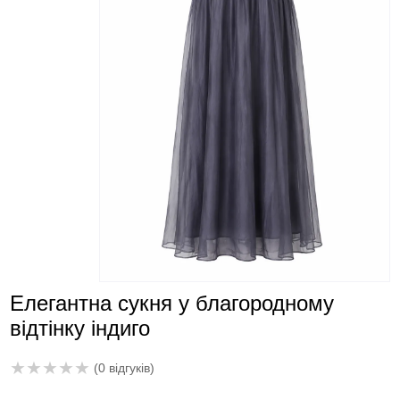
Елегантна сукня у благородному
відтінку індиго
★
★
★
★
★
(0 відгуків)