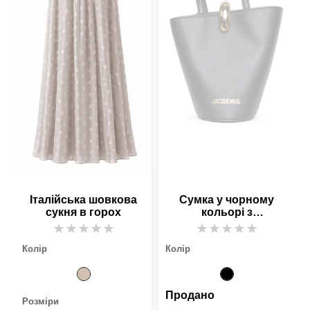
ю
Італійська шовкова
Сумка у чорному
сукня в горох
кольорі з
натуральної шкіри
★
★
★
★
★
★
★
★
★
★
Колір
Колір
Продано
Розміри