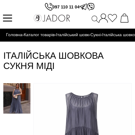
097 110 11 04
Головна
›
Каталог товарів
›
Італійський шовк
›
Сукні
›
Італійська шовко
ІТАЛІЙСЬКА ШОВКОВА
СУКНЯ МІДІ