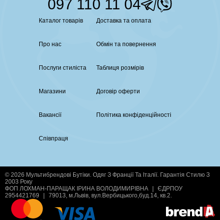
097 110 11 04
Каталог товарів
Доставка та оплата
Про нас
Обмін та повернення
Послуги стиліста
Таблиця розмірів
Магазини
Договір оферти
Вакансії
Політика конфіденційності
Співпраця
© 2026 Мультибрендові Бутіки. Одяг З Франції Та Італії. Гарантія Стилю З
2003 Року
ФОП ЛОХМАН-ПАРАЩАК ІРИНА ВОЛОДИМИРІВНА
|
ЄДРПОУ
2954421769
|
79013, м.Львів, вул.Вербицького,буд.14, кв.2.