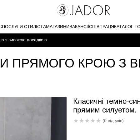
С
ПОСЛУГИ СТИЛІСТА
МАГАЗИНИ
ВАКАНСІЇ
СПІВПРАЦЯ
КАТАЛОГ Т
ою з високою посадкою
И ПРЯМОГО КРОЮ З 
Класичні темно-си
прямим силуетом.
★
★
★
★
★
(0 відгуків)