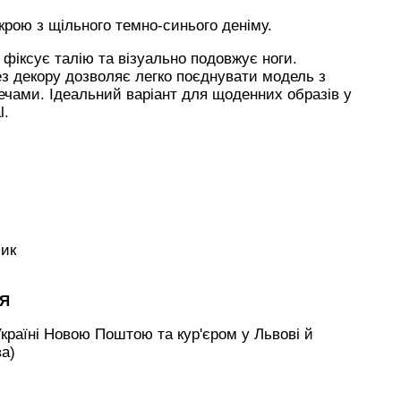
крою з щільного темно-синього деніму.
фіксує талію та візуально подовжує ноги.
з декору дозволяє легко поєднувати модель з
чами. Ідеальний варіант для щоденних образів у
l.
зик
НЯ
країні Новою Поштою та кур'єром у Львові й
ва)