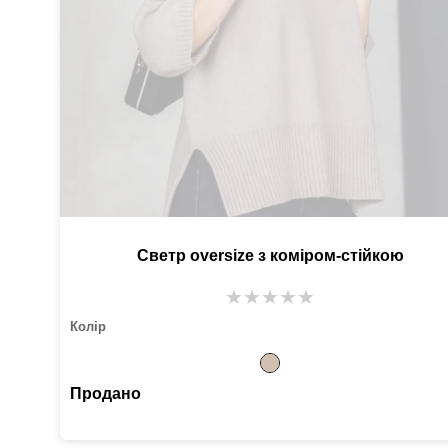
Светр oversize з коміром-стійкою
★
★
★
★
★
Колір
Продано