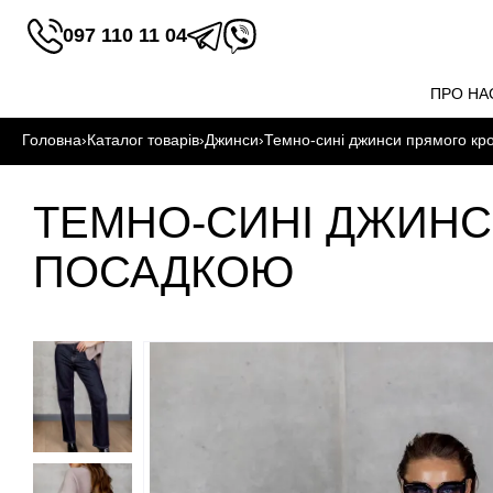
097 110 11 04
ПРО НА
Головна
›
Каталог товарів
›
Джинси
›
Темно-сині джинси прямого кр
ТЕМНО-СИНІ ДЖИНС
ПОСАДКОЮ