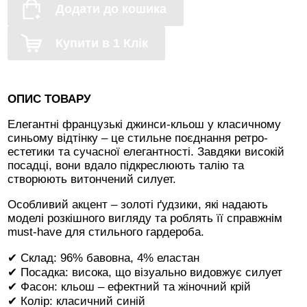
Додати до кошика
Купити в 1 Клік
ОПИС ТОВАРУ
Елегантні французькі джинси-кльош у класичному
синьому відтінку – це стильне поєднання ретро-
естетики та сучасної елегантності. Завдяки високій
посадці, вони вдало підкреслюють талію та
створюють витончений силует.
Особливий акцент – золоті ґудзики, які надають
моделі розкішного вигляду та роблять її справжнім
must-have для стильного гардероба.
✔ Склад: 96% бавовна, 4% еластан
✔ Посадка: висока, що візуально видовжує силует
✔ Фасон: кльош – ефектний та жіночний крій
✔ Колір: класичний синій