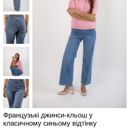
Французькі джинси-кльош у
класичному синьому відтінку