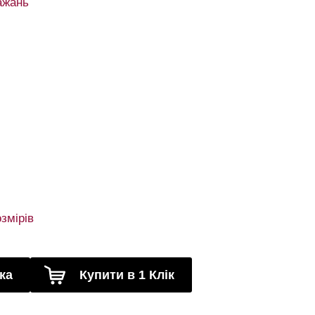
ажань
змірів
ка
Купити в 1 Клік