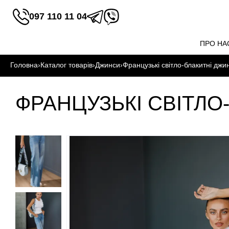
097 110 11 04
ПРО НА
Головна
›
Каталог товарів
›
Джинси
›
Французькі світло-блакитні джи
ФРАНЦУЗЬКІ СВІТЛО