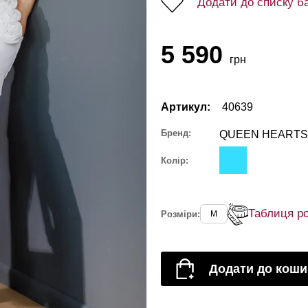
Додати до списку б
5 590
грн
Артикул:
40639
Бренд:
QUEEN HEARTS
Колір:
Таблиця ро
Розміри:
M
Додати до коши