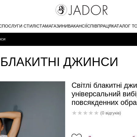
С
ПОСЛУГИ СТИЛІСТА
МАГАЗИНИ
ВАКАНСІЇ
СПІВПРАЦЯ
КАТАЛОГ Т
нси
-БЛАКИТНІ ДЖИНСИ
Світлі блакитні д
універсальний вибі
повсякденних образ
★
★
★
★
★
(0 відгуків)