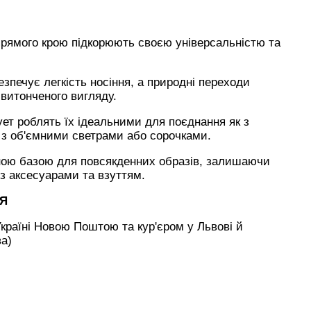
прямого крою підкорюють своєю універсальністю та
зпечує легкість носіння, а природні переходи
витонченого вигляду.
ует роблять їх ідеальними для поєднання як з
 з об'ємними светрами або сорочками.
йною базою для повсякденних образів, залишаючи
 з аксесуарами та взуттям.
НЯ
країні Новою Поштою та кур'єром у Львові й
ва)