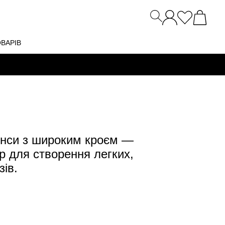
ОВАРІВ
жинси з широким кроєм —
р для створення легких,
ів.