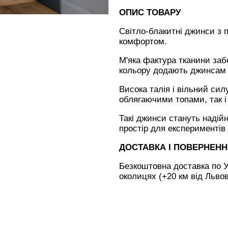
ОПИС ТОВАРУ
Світло-блакитні джинси з 
комфортом.
М'яка фактура тканини забе
кольору додають джинсам 
Висока талія і вільний сил
облягаючими топами, так і
Такі джинси стануть наді
простір для експериментів
ДОСТАВКА І ПОВЕРНЕН
Безкоштовна доставка по У
околицях (+20 км від Льво