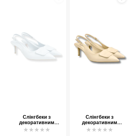
Слінгбеки з
Слінгбеки з
декоративним
декоративним
елементом блакитні
елементом бежеві
★
★
★
★
★
★
★
★
★
★