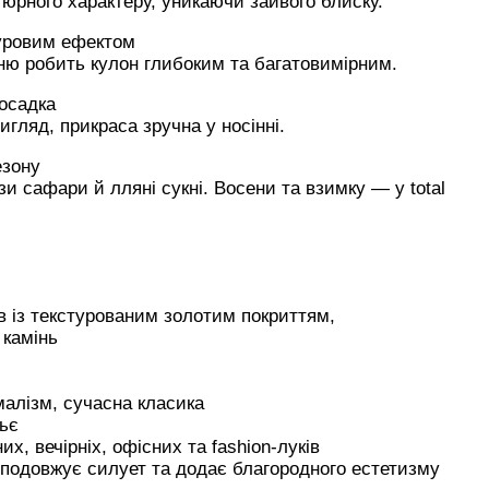
тюрного характеру, уникаючи зайвого блиску.
уровим ефектом
еню робить кулон глибоким та багатовимірним.
осадка
гляд, прикраса зручна у носінні.
езону
и сафари й лляні сукні. Восени та взимку — у total
 із текстурованим золотим покриттям,
камінь
малізм, сучасна класика
ьє
х, вечірніх, офісних та fashion-луків
 подовжує силует та додає благородного естетизму