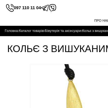
097 110 11 04
ПРО НА
Головна
›
Каталог товарів
›
Біжутерія та аксесуари
›
Кольє з вишука
КОЛЬЄ З ВИШУКАНИ