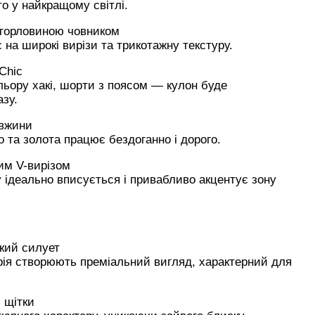
о у найкращому світлі.
 з горловиною човником
 на широкі вирізи та трикотажну текстуру.
Chic
льору хакі, шорти з поясом — кулон буде
зу.
овжини
о та золота працює бездоганно і дорого.
ким V-вирізом
ідеально вписується і привабливо акцентує зону
кий силует
трія створюють преміальний вигляд, характерний для
 щітки