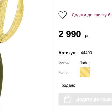
Додати до списку б
2 990
грн
Артикул:
44490
Бренд:
Jador
Колір:
Продано
Додати до коши