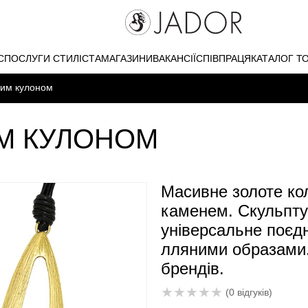
С
ПОСЛУГИ СТИЛІСТА
МАГАЗИНИ
ВАКАНСІЇ
СПІВПРАЦЯ
КАТАЛОГ Т
ним кулоном
М КУЛОНОМ
Масивне золоте ко
каменем. Скульпту
універсальне поєд
лляними образами.
брендів.
★
★
★
★
★
(0 відгуків)