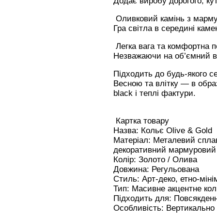
Додає виробу дорогого, ку
Оливковий камінь з марм
Гра світла в середині кам
Легка вага та комфортна п
Незважаючи на об’ємний ви
Підходить до будь-якого с
Весною та влітку — в образ
black і теплі фактури.
Картка товару
Назва: Кольє Olive & Gold
Матеріал: Металевий сплав
декоративний мармуровий 
Колір: Золото / Олива
Довжина: Регульована
Стиль: Арт-деко, етно-міні
Тип: Масивне акцентне кол
Підходить для: Повсякденни
Особливість: Вертикально