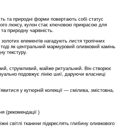
ість та природні форми повертають собі статус
ного люксу, кулон стає ключовою прикрасою для
та природну чарівність.
 золотих елементів нагадують листя тропічних
, тоді як центральний мармуровий оливковий камінь
ну текстуру.
ий, струмливий, майже ритуальний. Він створює
зуально подовжує лінію шиї, даруючи власниці
’явитися у кутюрній колекції — смілива, змістовна,
ня (рекомендації )
жні світлі тканини підкреслять глибину оливкового