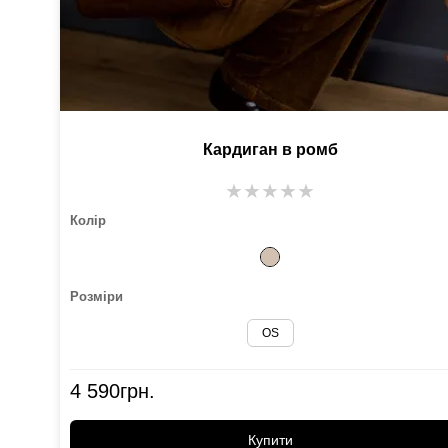
Кардиган в ромб
★
★
★
★
★
Колір
Розміри
OS
4 590
грн.
Купити