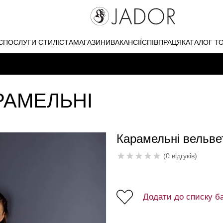
С
ПОСЛУГИ СТИЛІСТА
МАГАЗИНИ
ВАКАНСІЇ
СПІВПРАЦЯ
КАТАЛОГ Т
РАМЕЛЬНІ
Карамельні вельве
★
★
★
★
★
(0 відгуків)
Додати до списку б