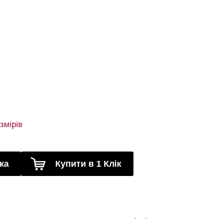
змірів
ка
Купити в 1 Клік