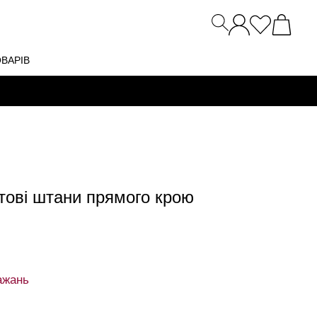
ОВАРІВ
тові штани прямого крою
ажань