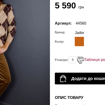
5 590
грн
Артикул:
44560
Бренд:
Jador
Колір:
Таблиця ро
Розміри:
S
Додати до коши
ОПИС ТОВАРУ