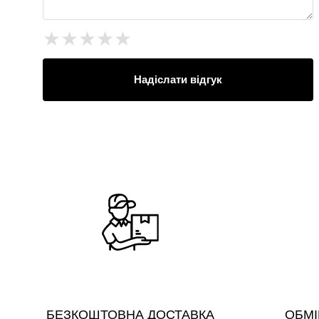
★
★
★
★
★
Надіслати відгук
БЕЗКОШТОВНА ДОСТАВКА
ОБМІ