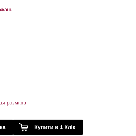
ажань
ця розмірів
ка
Купити в 1 Клік