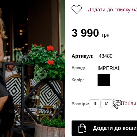
Додати до списку б
3 990
грн
Артикул:
43480
Бренд:
IMPERIAL
Колір:
Табли
Розміри:
S
M
Додати до коши