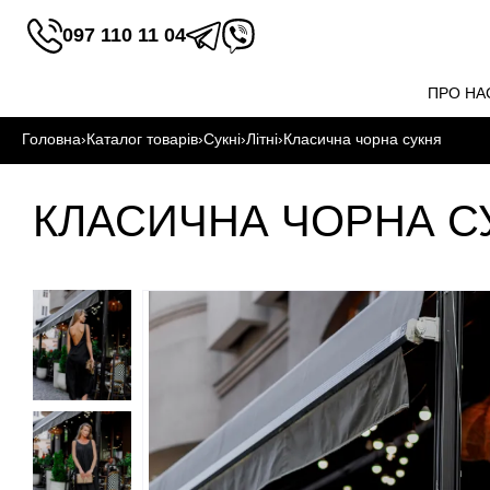
097 110 11 04
ПРО НА
Головна
›
Каталог товарів
›
Сукні
›
Літні
›
Класична чорна сукня
КЛАСИЧНА ЧОРНА С