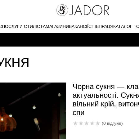
С
ПОСЛУГИ СТИЛІСТА
МАГАЗИНИ
ВАКАНСІЇ
СПІВПРАЦЯ
КАТАЛОГ Т
УКНЯ
Чорна сукня — клас
актуальності. Сукн
вільний крій, вито
спи
★
★
★
★
★
(0 відгуків)