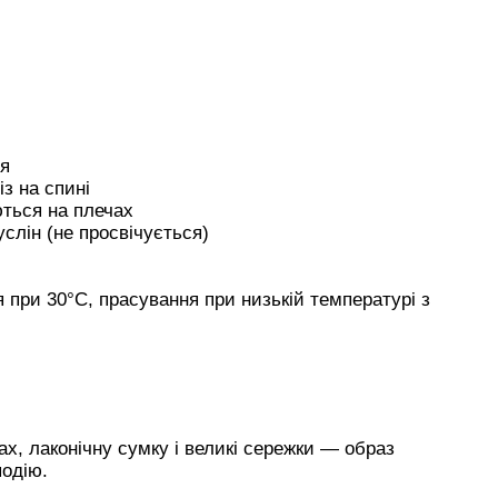
ія
з на спині
уються на плечах
слін (не просвічується)
я при 30°C, прасування при низькій температурі з
ах, лаконічну сумку і великі сережки — образ
подію.