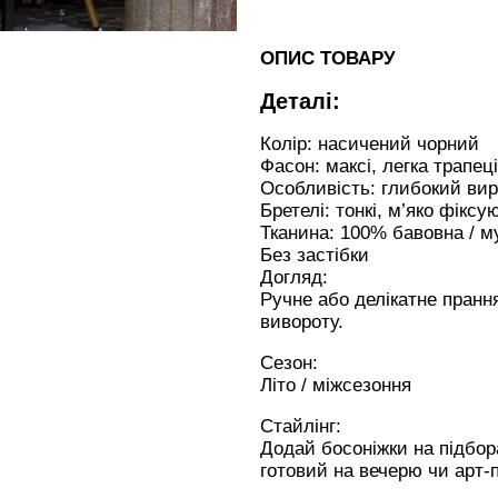
ОПИС ТОВАРУ
Деталі:
Колір: насичений чорний
Фасон: максі, легка трапец
Особливість: глибокий вирі
Бретелі: тонкі, м’яко фікс
Тканина: 100% бавовна / му
Без застібки
Догляд:
Ручне або делікатне пранн
вивороту.
Сезон:
Літо / міжсезоння
Стайлінг:
Додай босоніжки на підбор
готовий на вечерю чи арт-