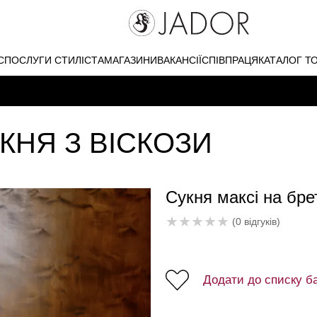
С
ПОСЛУГИ СТИЛІСТА
МАГАЗИНИ
ВАКАНСІЇ
СПІВПРАЦЯ
КАТАЛОГ Т
КНЯ З ВІСКОЗИ
Сукня максі на брет
★
★
★
★
★
(0 відгуків)
Додати до списку б