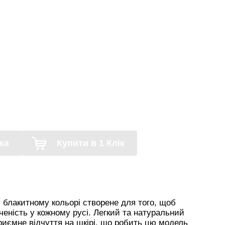
ка
Купити в 1 Клік
 блакитному кольорі створене для того, щоб
еність у кожному русі. Легкий та натуральний
приємне відчуття на шкірі, що робить цю модель