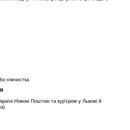
або хімчистка
НЯ
країні Новою Поштою та кур'єром у Львові й
ва)