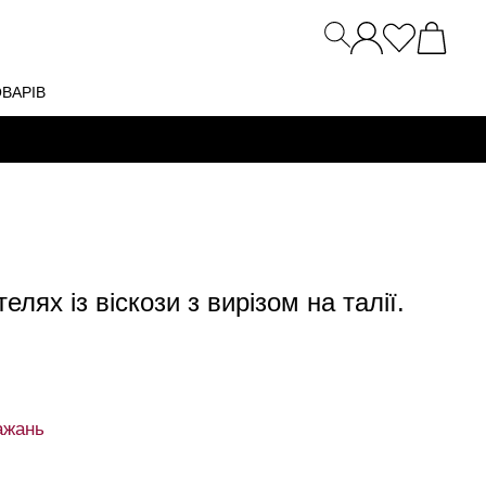
ОВАРІВ
елях із віскози з вирізом на талії.
ажань