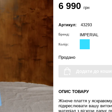
6 990
грн
Артикул:
43293
Бренд:
IMPERIAL
Колір:
Продано
Додати до коши
ОПИС ТОВАРУ
Жіноче плаття у яскравому
підкреслювати вашу витонч
матеріал з віскози дарує 