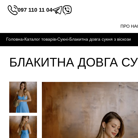
097 110 11 04
ПРО НА
Головна
›
Каталог товарів
›
Сукні
›
Блакитна довга сукня з віскози
БЛАКИТНА ДОВГА СУ