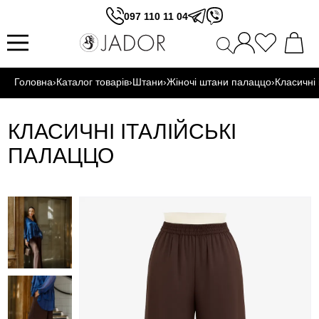
097 110 11 04
Головна
›
Каталог товарів
›
Штани
›
Жіночі штани палаццо
›
Класичні 
КЛАСИЧНІ ІТАЛІЙСЬКІ
ПАЛАЦЦО