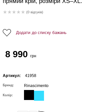
прямий крій, розміри XS–XL.
★
★
★
★
★
(0 відгуків)
Додати до списку бажань
8 990
грн
Артикул:
41958
Бренд:
Rinascimento
Колір: