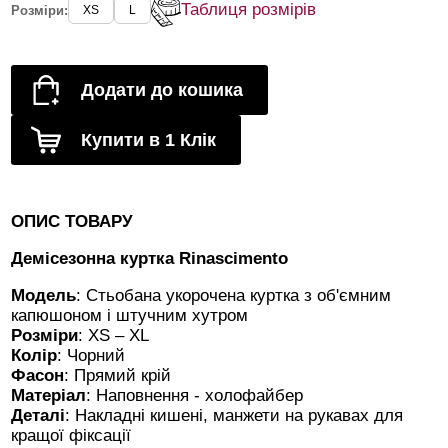
Таблиця розмірів
Розміри:
XS
L
Додати до кошика
Купити в 1 Клік
ОПИС ТОВАРУ
Демісезонна куртка Rinascimento
Модель
: Стьобана укорочена куртка з об'ємним
капюшоном і штучним хутром
Розміри
: XS – XL
Колір
: Чорний
Фасон
: Прямий крій
Матеріал
: Наповнення - холофайбер
Деталі
: Накладні кишені, манжети на рукавах для
кращої фіксації