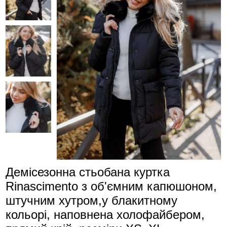
Демісезонна стьобана куртка
Rinascimento з об'ємним капюшоном,
штучним хутром,у блакитному
кольорі, наповнена холофайбером,