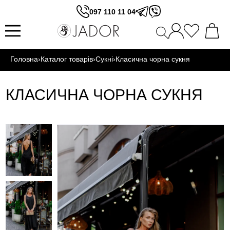
097 110 11 04
Головна
›
Каталог товарів
›
Сукні
›
Класична чорна сукня
КЛАСИЧНА ЧОРНА СУКНЯ