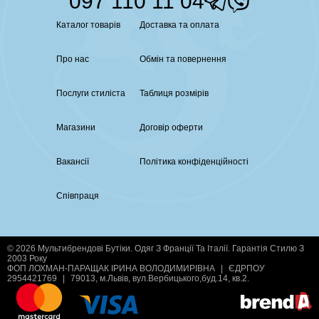
097 110 11 04
Каталог товарів
Доставка та оплата
Про нас
Обмін та повернення
Послуги стиліста
Таблиця розмірів
Магазини
Договір оферти
Вакансії
Політика конфіденційності
Співпраця
© 2026 Мультибрендові Бутіки. Одяг З Франції Та Італії. Гарантія Стилю З
2003 Року
ФОП ЛОХМАН-ПАРАЩАК ІРИНА ВОЛОДИМИРІВНА
|
ЄДРПОУ
2954421769
|
79013, м.Львів, вул.Вербицького,буд.14, кв.2.