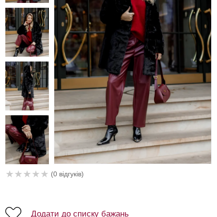
★
★
★
★
★
(0 відгуків)
Додати до списку бажань