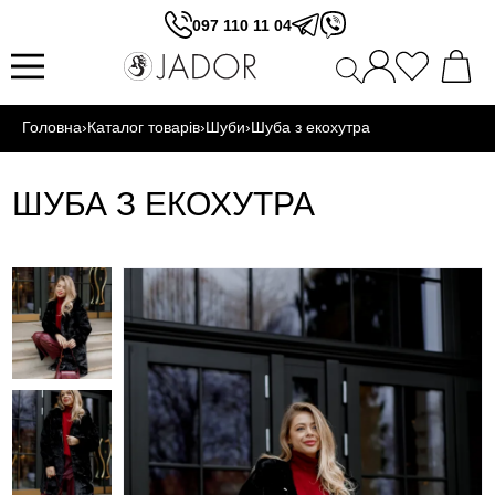
097 110 11 04
Головна
›
Каталог товарів
›
Шуби
›
Шуба з екохутра
ШУБА З ЕКОХУТРА