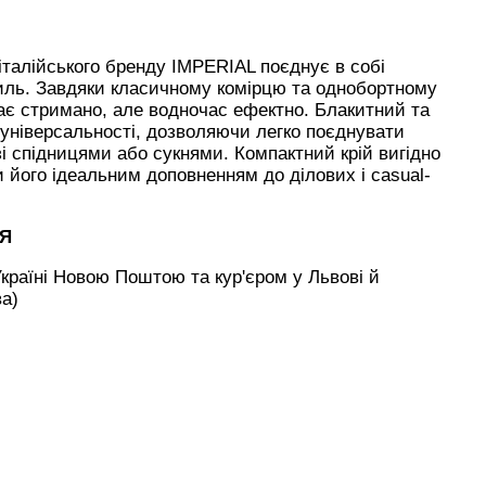
італійського бренду IMPERIAL поєднує в собі
тиль. Завдяки класичному комірцю та однобортному
ає стримано, але водночас ефектно. Блакитний та
універсальності, дозволяючи легко поєднувати
 зі спідницями або сукнями. Компактний крій вигідно
и його ідеальним доповненням до ділових і casual-
НЯ
країні Новою Поштою та кур'єром у Львові й
ва)