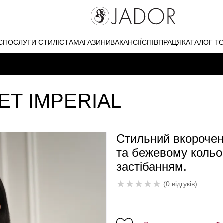
С
ПОСЛУГИ СТИЛІСТА
МАГАЗИНИ
ВАКАНСІЇ
СПІВПРАЦЯ
КАТАЛОГ Т
Т IMPERIAL
Стильний вкорочен
та бежевому кольо
застібанням.
★
★
★
★
★
(0 відгуків)