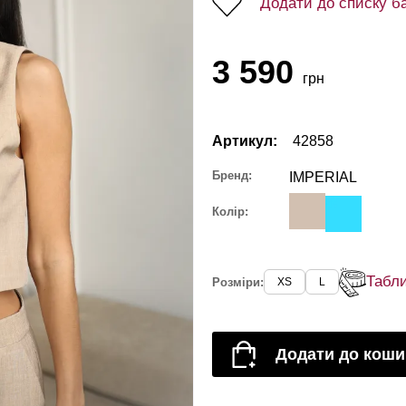
Додати до списку б
3 590
грн
Артикул:
42858
Бренд:
IMPERIAL
Колір:
Табли
Розміри:
XS
L
Додати до коши