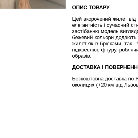
ОПИС ТОВАРУ
Цей вкорочений жилет від 
елегантність і сучасний с
застібанню модель вигляд
бежевий кольори додають 
жилет як із брюками, так і
підкреслює фігуру, робляч
образів.
ДОСТАВКА І ПОВЕРНЕН
Безкоштовна доставка по У
околицях (+20 км від Льво