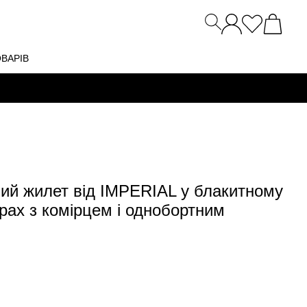
ОВАРІВ
ий жилет від IMPERIAL у блакитному
рах з комірцем і однобортним