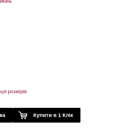
ажань
ця розмірів
ка
Купити в 1 Клік